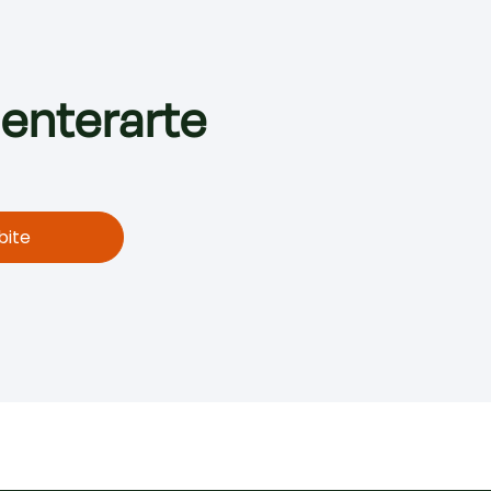
 enterarte
bite